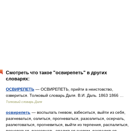
Смотреть что такое "освирепеть" в других
словарях:
ОСВИРЕПЕТЬ
— ОСВИРЕПЕТЬ, прийти в неистовство,
озвериться. Толковый словарь Даля. В.И. Даль. 1863 1866 …
Толковый словарь Даля
освирепеть
— воспылать гневом, взбеситься, выйти из себя,
разгневаться, озлиться, прогневаться, разозлиться, осерчать,
разлютоваться, прогневиться, выйти из терпения, распалиться,
погневаться, рассерчать, опалиться гневом, распалиться