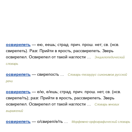
освирепеть
— ею, еешь; страд. прич. прош. нет; св. (нсв.
свирепеть). Разг. Прийти в ярость, рассвирепеть. Зверь
освирепел. Освирепел от такой наглости …
Энциклопедический
словарь
освирепеть
— свирепость …
Словарь-тезаурус синонимов русской
речи
освирепеть
— е/ю, е/ешь; страд. прич. прош. нет, св. (нсв.
свирепе/ть); разг. Прийти в ярость, рассвирепеть. Зверь
освирепел. Освирепел от такой наглости …
Словарь многих
выражений
освирепеть
— о/свиреп/е/ть …
Морфемно-орфографический словарь