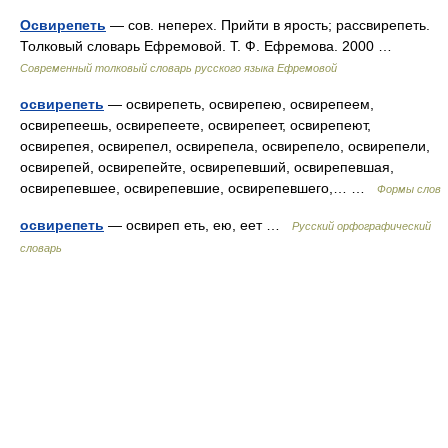
Освирепеть
— сов. неперех. Прийти в ярость; рассвирепеть.
Толковый словарь Ефремовой. Т. Ф. Ефремова. 2000 …
Современный толковый словарь русского языка Ефремовой
освирепеть
— освирепеть, освирепею, освирепеем,
освирепеешь, освирепеете, освирепеет, освирепеют,
освирепея, освирепел, освирепела, освирепело, освирепели,
освирепей, освирепейте, освирепевший, освирепевшая,
освирепевшее, освирепевшие, освирепевшего,… …
Формы слов
освирепеть
— освиреп еть, ею, еет …
Русский орфографический
словарь